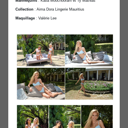
Mannequins
: Katia Moochooram et Ty Mathias
Collection
: Aima Dora Lingerie Mauritius
Maquillage
: Valérie Lee