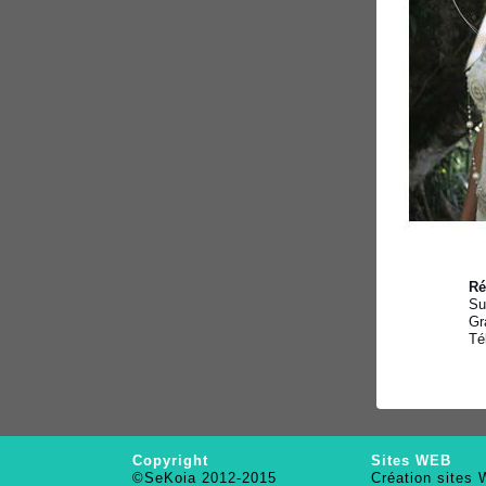
Ré
Su
Gr
Té
Copyright
Sites WEB
©SeKoia 2012-2015
Création sites