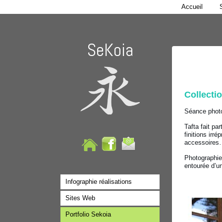
Accueil
SeKoia
Collecti
Séance photo
Tafta fait pa
finitions irr
accessoires
Photographies
entourée d’u
Infographie réalisations
Sites Web
Portfolio Sekoia