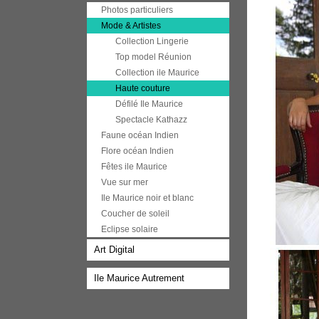
Photos particuliers
Mode & Artistes
Collection Lingerie
Top model Réunion
Collection ile Maurice
Haute couture
Défilé Ile Maurice
Spectacle Kathazz
Faune océan Indien
Flore océan Indien
Fêtes ile Maurice
Vue sur mer
Ile Maurice noir et blanc
Coucher de soleil
Eclipse solaire
Art Digital
Ile Maurice Autrement