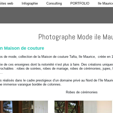
Sites web
Infographie
Consulting
PORTFOLIO
Ile Mauric
Photographe Mode ile Mau
on Maison de couture
s de mode, collection de la Maison de couture Tafta, Ile Maurice, créée en 19
rtie de ces enseignes dont la notoriété n’est plus à faire. Des créations uniq
éprochables : robes de soirées, robes de mariage, robes de cérémonies, jupes, 
….
 réalisés dans le cadre prestigieux d’un domaine privé au Nord de l’île Mauri
ne immense varangue bordée de colonnes.
Robes de cérémonies