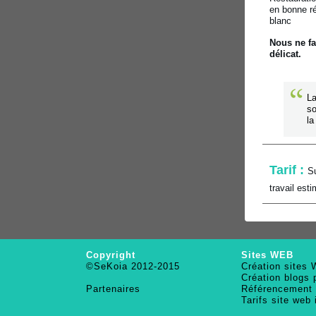
en bonne ré
blanc
Nous ne fa
délicat.
La
so
la
Tarif :
Su
travail esti
Copyright
Sites WEB
©SeKoia 2012-2015
Création sites
Création blogs 
Partenaires
Référencement
Tarifs site web 