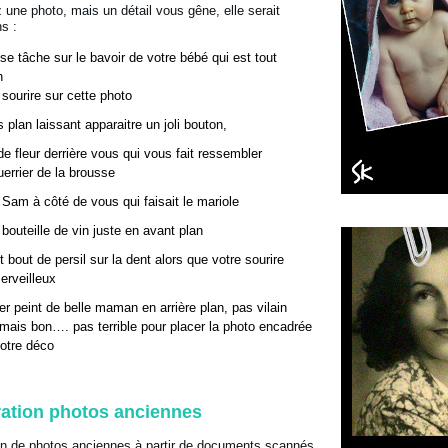
une photo, mais un détail vous gêne, elle serait
ns :
sse tâche sur le bavoir de votre bébé qui est tout
n
 sourire sur cette photo
 plan laissant apparaitre un joli bouton,
 de fleur derrière vous qui vous fait ressembler
uerrier de la brousse
e Sam à côté de vous qui faisait le mariole
e bouteille de vin juste en avant plan
t bout de persil sur la dent alors que votre sourire
merveilleux
ier peint de belle maman en arrière plan, pas vilain
, mais bon…. pas terrible pour placer la photo encadrée
otre déco
ation photos anciennes
on de photos anciennes à partir de documents scannés