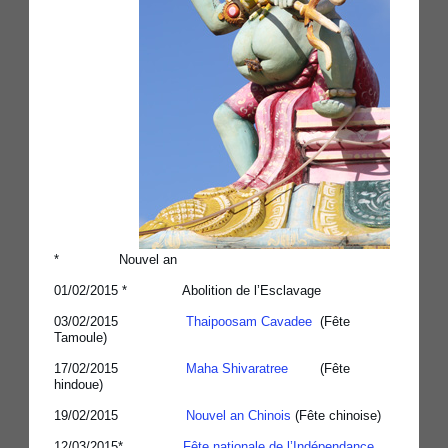
*
Nouvel an
01/02/2015 * Abolition de l’Esclavage
03/02/2015
Thaipoosam Cavadee
(Fête
Tamoule)
17/02/2015
Maha Shivaratree
(Fête
hindoue)
19/02/2015
Nouvel an Chinois
(Fête chinoise)
12/03/2015*
Fête nationale de l’Indépendance