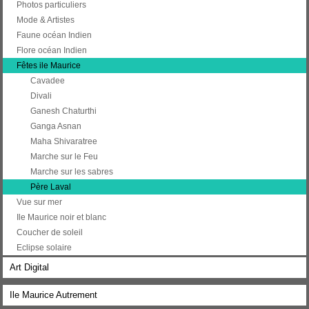
Photos particuliers
Mode & Artistes
Faune océan Indien
Flore océan Indien
Fêtes ile Maurice
Cavadee
Divali
Ganesh Chaturthi
Ganga Asnan
Maha Shivaratree
Marche sur le Feu
Marche sur les sabres
Père Laval
Vue sur mer
Ile Maurice noir et blanc
Coucher de soleil
Eclipse solaire
Art Digital
Ile Maurice Autrement