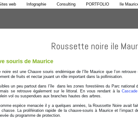
Sites web
Infographie
Consulting
PORTFOLIO
Ile Mauric
Roussette noire ile Maur
e souris de Maurice
 noire est une Chauve souris endémique de l’île Maurice que l’on retrouve d
ement de fruits et nectar jouant un rôle important dans la pollinisation.
isibles un peu partout dans l’île dans les zones forestières du Parc national
mais se retrouve également sur le littoral. En vous rendant à la
Cascade
plein vol ou suspendues aux branches hautes des arbres.
omme espèce menacée il y a quelques années, la Roussette Noire avait fait l
a chasse. La prolifération rapide de la chauve-souris à Maurice et l’impact dé
 levée du programme de protection.