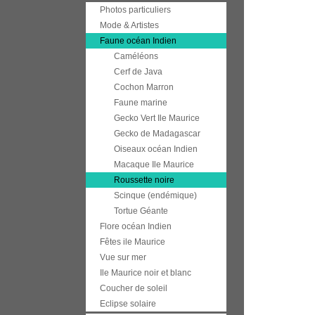
Photos particuliers
Mode & Artistes
Faune océan Indien
Caméléons
Cerf de Java
Cochon Marron
Faune marine
Gecko Vert Ile Maurice
Gecko de Madagascar
Oiseaux océan Indien
Macaque Ile Maurice
Roussette noire
Scinque (endémique)
Tortue Géante
Flore océan Indien
Fêtes ile Maurice
Vue sur mer
Ile Maurice noir et blanc
Coucher de soleil
Eclipse solaire