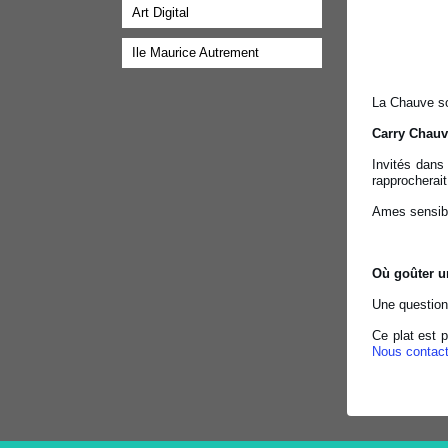
Art Digital
Ile Maurice Autrement
La Chauve so
Carry Chauv
Invités dans
rapprocherait
Ames sensibl
Où goûter un
Une question
Ce plat est 
Nous contact