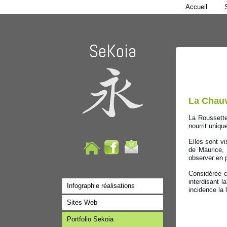
Accueil
SeKoia
La Chauv
La Roussette
nourrit uniqu
Elles sont v
de Maurice, 
observer en 
Considérée c
interdisant l
Infographie réalisations
incidence la
Sites Web
Portfolio Sekoia