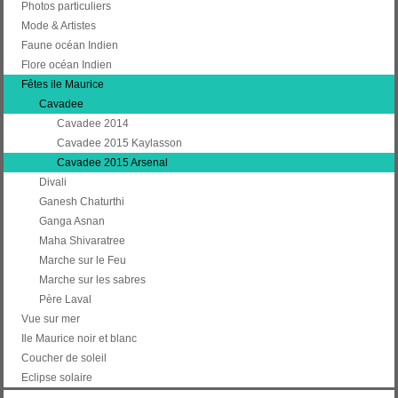
Photos particuliers
Mode & Artistes
Faune océan Indien
Flore océan Indien
Fêtes ile Maurice
Cavadee
Cavadee 2014
Cavadee 2015 Kaylasson
Cavadee 2015 Arsenal
Divali
Ganesh Chaturthi
Ganga Asnan
Maha Shivaratree
Marche sur le Feu
Marche sur les sabres
Père Laval
Vue sur mer
Ile Maurice noir et blanc
Coucher de soleil
Eclipse solaire