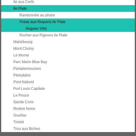
Ile aux Cerfs
Ile Plate
Randonnée au phare
Fosse aux Requins ile Plate
Hugues Vitry
Rocher aux Pigeons ile Plate
Mahébourg
Mont Choisy
Le Morne
Parc Marin Blue Bay
Pamplemousses
Péreybère
Pont Naturel
Port Louis Capitale
Le Pouce
Sainte Croix
Rivière Noire
Souillac
Triolet
Trou aux Biches