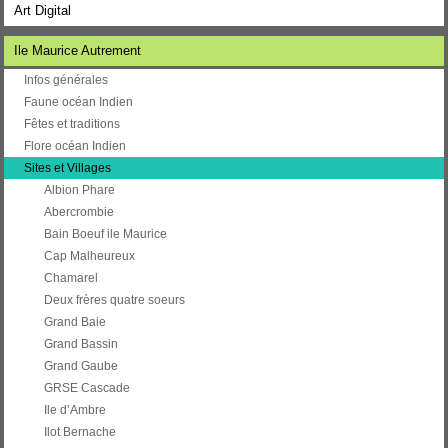
Art Digital
Ile Maurice Autrement
Infos générales
Faune océan Indien
Fêtes et traditions
Flore océan Indien
Sites et Villages
Albion Phare
Abercrombie
Bain Boeuf ile Maurice
Cap Malheureux
Chamarel
Deux frères quatre soeurs
Grand Baie
Grand Bassin
Grand Gaube
GRSE Cascade
Ile d’Ambre
Ilot Bernache